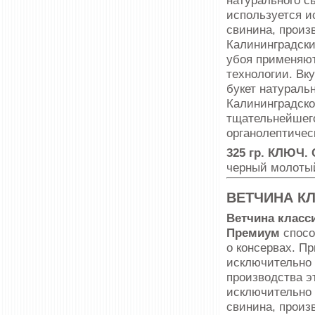
натурального с
используется и
свинина, произ
Калининградски
убоя применяю
технологии. Вк
букет натураль
Калининградско
тщательнейшего
органолептическ
325 гр. КЛЮЧ.
черный молоты
ВЕТЧИНА К
Ветчина класс
Премиум
спосо
о консервах. П
исключительно 
производства э
исключительно 
свинина, произ