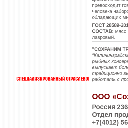
превосходит го
человека набор
обладающих мн
ГОСТ 28589-201
СОСТАВ:
мясо 
лавровый.
"СОХРАНИМ Т
“Калининградск
рыбных консерв
выпускает боле
традиционно в
работать с про
ООО «Со
Россия 236
Отдел про
+7(4012) 56