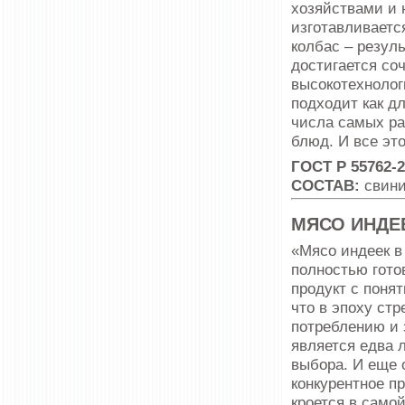
хозяйствами и 
изготавливаетс
колбас – резул
достигается со
высокотехнолог
подходит как дл
числа самых ра
блюд. И все эт
ГОСТ Р 55762-2
СОСТАВ:
свинин
МЯСО ИНДЕ
«Мясо индеек в
полностью гото
продукт с поня
что в эпоху ст
потреблению и 
является едва 
выбора. И еще 
конкурентное п
кроется в само