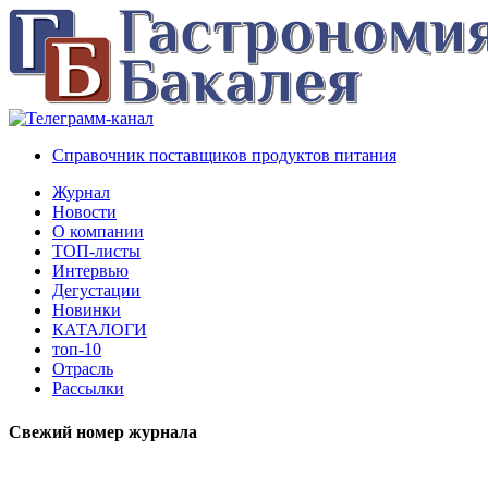
Справочник поставщиков продуктов питания
Журнал
Новости
О компании
ТОП-листы
Интервью
Дегустации
Новинки
КАТАЛОГИ
топ-10
Отрасль
Рассылки
Свежий номер журнала