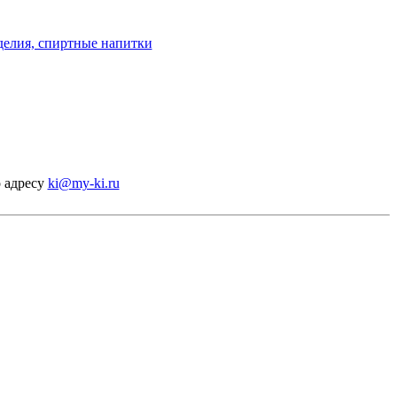
 адресу
ki@my-ki.ru