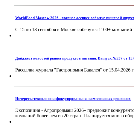
WorldFood Moscow 2026 - главное осеннее событие пищевой индус
С 15 по 18 сентября в Москве соберутся 1100+ компаний 
Дайджест новостей рынка продуктов питания. Выпуск №537 от 15.
Рассылка журнала "Гастрономия Бакалея" от 15.04.2026 г
Интересы технологов сфокусированы на комплексных решениях
Экспозиция «Агропродмаш-2026» предложит конкурентос
компаний более чем из 20 стран. Планируется много обо