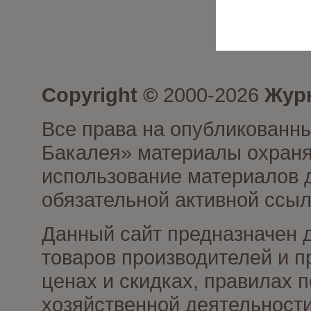
Copyright ©
2000-2026
Журн
Все права на опубликованны
Бакалея» материалы охраня
использование материалов д
обязательной активной ссыл
Данный сайт предназначен 
товаров производителей и п
ценах и скидках, правилах
хозяйственной деятельности