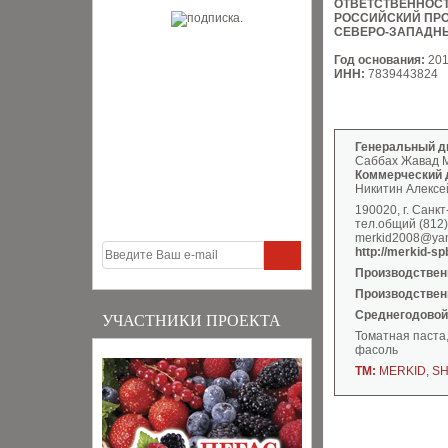
ОТВЕТСТВЕННОС
РОССИЙСКИЙ ПР
СЕВЕРО-ЗАПАДН
Год основания:
201
ИНН:
7839443824
Генеральный д
Саббах Жавад 
Коммерческий 
Никитин Алексе
190020, г. Санкт
тел.общий (812)
merkid2008@yan
http://merkid-sp
Производствен
Производствен
Среднегодовой
УЧАСТНИКИ ПРОЕКТА
Томатная паста
фасоль
ТМ:
MERKID, S