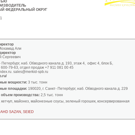
ТЬЮ
ОИЗВОДИТЕЛЬ
ЫЙ ФЕДЕРАЛЬНЫЙ ОКРУГ
1
иректор
Мохамад Али
директор
й Сергеевич
- Петербург, наб. Обводного канала д. 193, этаж 4, офис 4, блок Б,
 600-79-63, отдел продаж +7 911 081 00 45
dex.ru. sales@merkid-spb.ru
b.ru/
ные мощности:
3 тыс. тонн
ные площадки:
190020, г. Санкт- Петербург, наб. Обводного канала д. 229
 объем производства:
2,5 тыс. тонн
, кетчуп, майонез, майонезные соусы, зеленый горошек, консервированная
HAHD SAZAN, SEIED