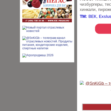
чизбургеры, тес
хинкали, пирож
ТМ:
ВЕК, Exslus