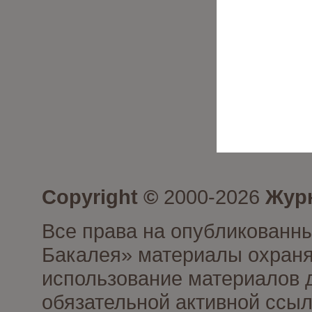
Copyright ©
2000-2026
Журн
Все права на опубликованны
Бакалея» материалы охраня
использование материалов д
обязательной активной ссыл