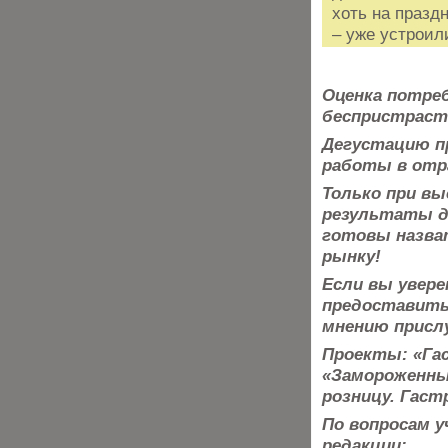
хоть на празд
– уже устроил
Оценка потре
беспристраст
Дегустацию п
работы в отра
Только при вы
результаты
д
готовы назва
рынку!
Если вы увере
предоставить 
мнению присл
Проекты: «Гас
«Замороженны
розницу. Гаст
По вопросам 
редакции: