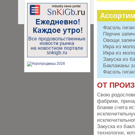
Ассортим
Фасоль гиган
Перчик запе
Овощи запеч
Икра из моло
Икра из мол
Закуска из б
Баклажаны за
Фасоль гиган
ОТ ПРОИ
Свою родословн
фабрики, прина
бланке счета е
исключительную
исключительног
Закуска из бак
технологии, ко