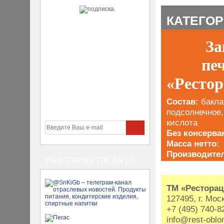
КАТЕГОРИ
За
пе
«Ресто
Состав:
бакла
подсолнечное,
кислота
Без консерва
Масса нетто
Производите
УЧАСТНИКИ ПРОЕКТА
ТМ «Рестора
127495, г. Мос
+7 (495) 740-
info@rest-oblo