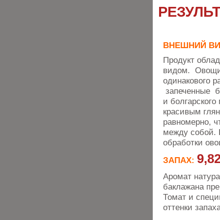
РЕЗУЛЬ
ВНЕШНИЙ В
Продукт обла
видом. Овощи
одинакового р
запеченные ба
и болгарского
красивым глян
равномерно, ч
между собой. 
обработки ово
9,8
ЗАПАХ:
Аромат натура
баклажана пре
Томат и специ
оттенки запаха