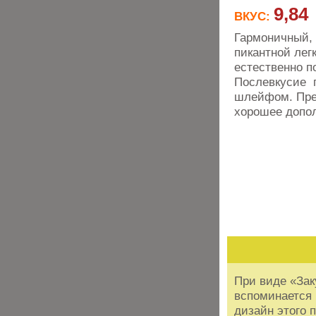
9,84
ВКУС:
Гармоничный, 
пикантной лег
естественно п
Послевкусие 
шлейфом. Прек
хорошее допол
При виде «Зак
вспоминается 
дизайн этого 