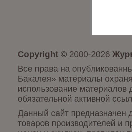
Copyright ©
2000-2026
Журн
Все права на опубликованны
Бакалея» материалы охраня
использование материалов д
обязательной активной ссыл
Данный сайт предназначен 
товаров производителей и п