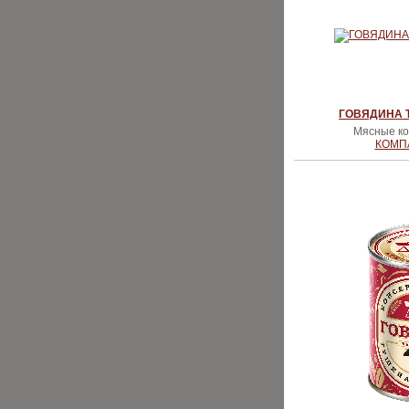
ГОВЯДИНА Т
Мясные ко
КОМП