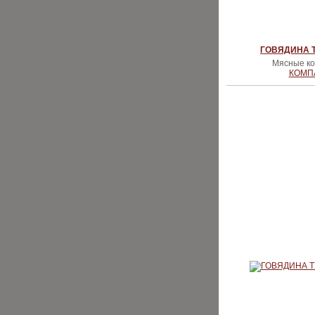
ГОВЯДИНА Т
Мясные ко
КОМП