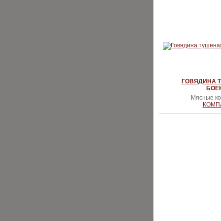
ГОВЯДИНА Т
БОЕ
Мясные ко
КОМП