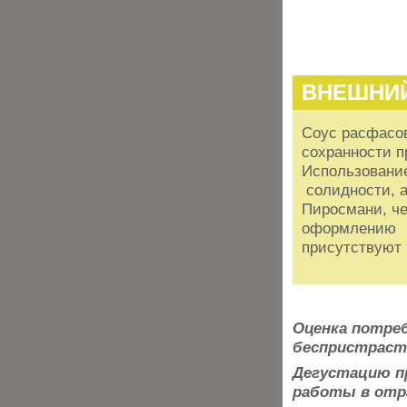
ВНЕШНИ
Соус расфасов
сохранности пр
Использование
солидности, а
Пиросмани, че
оформлению вы
присутствуют
Оценка потре
беспристраст
Дегустацию п
работы в отра