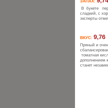
9,7
ЗАПАХ:
В букете пере
сладкий, с хо
эксперты отме
9,76
ВКУС:
Пряный и очен
сбалансирован
томатная кисл
дополнением к 
станет незаме