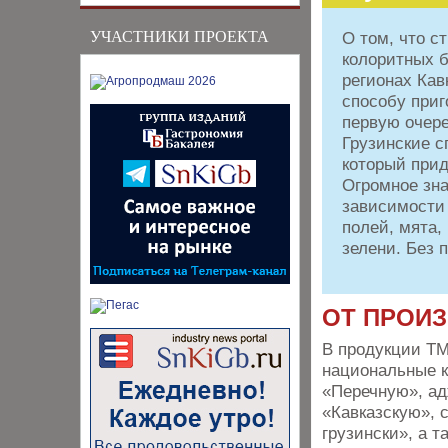
УЧАСТНИКИ ПРОЕКТА
О том, что с
колоритных б
регионах Кав
способу приг
первую очер
Грузинские 
который прид
Огромное зна
зависимости 
полей, мята,
зелени. Без 
ОТ ПРОИ
В продукции ТМ
национальные к
«Перечную», ад
«Кавказскую», 
грузински», а т