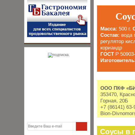
Соус
Масса:
500 г.
Состав:
вода 
регулятор кис
кориандр
ГОСТ
Р 50903
Изготовител
ООО ПКФ «Б
353470, Красно
Горная, 20Б
+7 (86141) 63-
Bion-Divnomor
Соусы в 