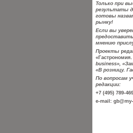
Только при вы
результаты
д
готовы назва
рынку!
Если вы увере
предоставить 
мнению присл
Проекты
реда
«Гастрономия.
business», «З
«В розницу. Г
По вопросам 
редакции:
+7 (495) 789-4
e-mail: gb@my-