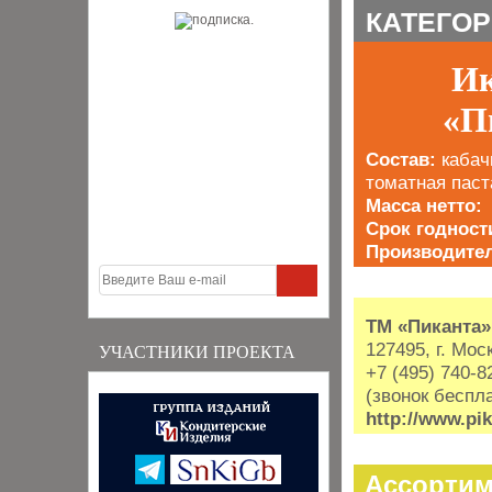
КАТЕГОР
Ик
«П
Состав:
кабач
томатная паста
Масса нетто
Срок годност
Производите
ТМ «Пиканта»
127495, г. Мос
УЧАСТНИКИ ПРОЕКТА
+7 (495) 740-
(звонок беспл
http://www.pik
Ассортим