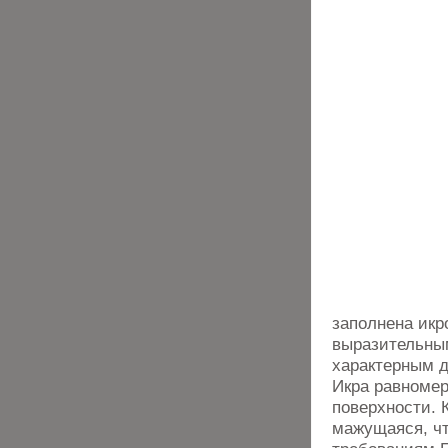
заполнена икр
выразительны
характерным д
Икра равномер
поверхности. 
мажущаяся, чт