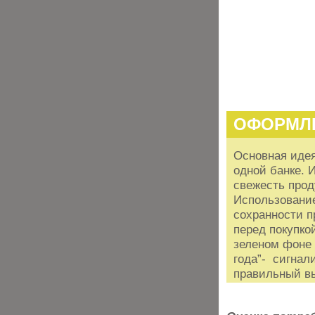
ОФОРМЛ
Основная иде
одной банке. 
свежесть прод
Использование
сохранности п
перед покупко
зеленом фоне 
года”- сигнал
правильный в