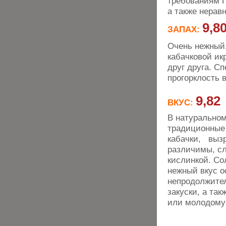
требованиям Г
а также нерав
9,8
ЗАПАХ:
Очень нежный,
кабачковой ик
друг друга. С
прогорклость 
9,82
ВКУС:
В натуральном
традиционные
кабачки, вызр
различимы, сл
кислинкой. Со
нежный вкус о
непродолжител
закуски, а та
или молодому