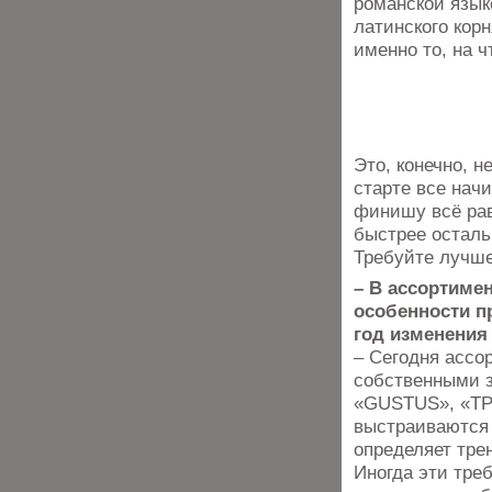
романской язык
латинского корн
именно то, на 
Это, конечно, н
старте все начи
финишу всё рав
быстрее осталь
Требуйте лучше
– В ассортиме
особенности п
год изменения
– Сегодня ассо
собственными 
«GUSTUS», «ТР
выстраиваются 
определяет тре
Иногда эти тре