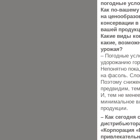
погодные услов
Как по-вашему
на ценообразо
консервации в
вашей продукц
Какие виды кон
какие, возмож
урожая?
– Погодные усл
удорожанию гор
Непонятно пока
на фасоль. Сло
Поэтому снижен
предвидим, тем
И, тем не мене
минимальное вл
продукции.
– Как сегодня
дистрибьютора
«Корпорация «Г
привлекатель