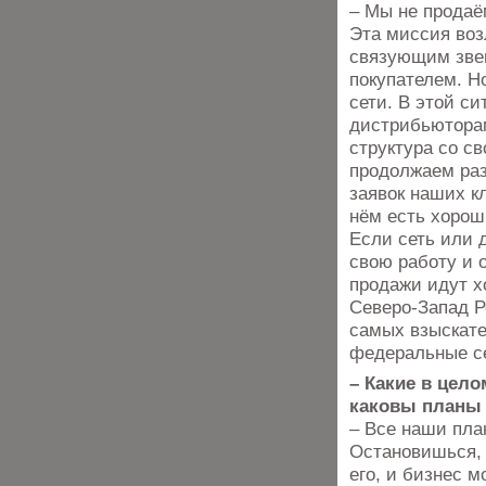
– Мы не продаё
Эта миссия воз
связующим зве
покупателем. Н
сети. В этой с
дистрибьюторам
структура со с
продолжаем раз
заявок наших к
нём есть хорош
Если сеть или 
свою работу и 
продажи идут 
Северо-Запад Р
самых взыскате
федеральные с
– Какие в цело
каковы планы
– Все наши пла
Остановишься, 
его, и бизнес 