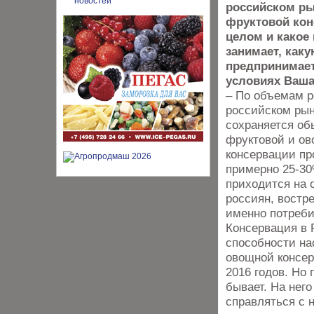
российском ры
фруктовой кон
целом и какое 
занимает, как
предпринимае
условиях Ваш
– По объемам р
российском рын
сохраняется об
фруктовой и о
консервации пр
примерно 25-30
приходится на
россиян, востр
именно потреби
Консервация в 
способности на
овощной консер
2016 годов. Но 
бывает. На нег
справляться с н