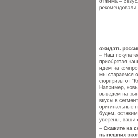
отжима – безус
рекомендовали 
ожидать росси
– Наш покупате
приобретая наш
идем на компром
мы стараемся о
сюрпризы от "К
Например, новы
выведем на рын
вкусы в сегмент
оригинальные п
будем, оставим
уверены, ваши 
– Скажите на 
нынешних экон