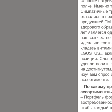
желание потреб
полке. Именно 
Симпатичные т
оказались в пр
продукцией ТМ 
здорового обра
лет является о
наш сок честно
идеально соотв
кладезь витами
«GUSTUS», вклю
позиции. Слово
удовлетворить 
на достигнутом
изучаем спрос 
ассортименте.
– По какому п
ассортиментн
– Портфель фо
востребованнос
чтобы каждый п