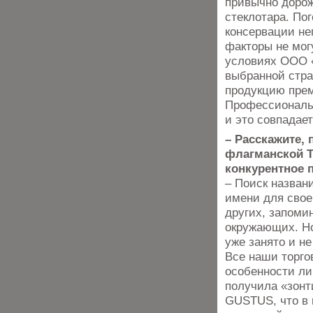
привычно дорож
стеклотара. По
консервации не
факторы не мог
условиях ООО «
выбранной стра
продукцию прем
Профессионалы 
и это совпадае
– Расскажите, 
флагманской Т
конкурентное 
– Поиск названи
имени для свое
других, запоми
окружающих. Но
уже занято и н
Все наши торго
особенности ли
получила «зонт
GUSTUS, что в 