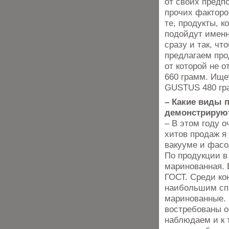
от своих предп
прочих факторо
те, продукты, к
подойдут именн
сразу и так, ч
предлагаем про
от которой не 
660 грамм. Ище
GUSTUS 480 гр
– Какие виды 
демонстрирую
– В этом году 
хитов продаж я
вакууме и фасо
По продукции в
маринованная. 
ГОСТ. Среди ко
наибольшим сп
маринованные.
востребованы о
наблюдаем и к 