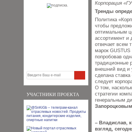
Корпорация «Г
Тренды опреде
Политика «Корп
чтобы предложи
оптимальным це
ассортимент и 
отвечает всем 
марок GUSTUS и
попробовав одн
традиционные р
внешний вид и 
сделана ставка
следует корпор
О том, наскольк
стратегии комп
УЧАСТНИКИ ПРОЕКТА
генеральным д
Запороцковым
– Владислав, к
взгляд, сегодн