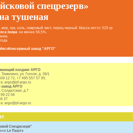
йсковой спецрезерв»
ина тушеная
 жир, лук, соль, лавровый лист, перец черный. Масса нетто: 525 гр.
яса /жира
: не менее 56,5%.
анка.
 года
.
 МясоКонсервный завод "АРГО"
вающий холдинг АРГО
 Томилино, ул. Гоголя, д. 39/1
09 12 72, +7 495 557 57 95,
а: argo@pf-argo.ru
 завод АРГО
. Солдатская, д.7
 99 22 06
36 37
а: argo@pf-argo.ru
нт
овой Спецрезерв”
ени
Lе Паштэ