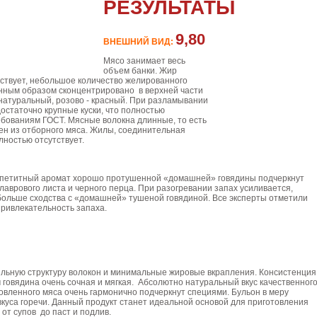
РЕЗУЛЬТАТЫ
9,80
ВНЕШНИЙ ВИД:
Мясо занимает весь
объем банки. Жир
тствует, небольшое количество желированного
нным образом сконцентрировано в верхней части
 натуральный, розово - красный. При разламывании
достаточно крупные куски, что полностью
ебованиям ГОСТ. Мясные волокна длинные, то есть
ен из отборного мяса. Жилы, соединительная
лностью отсутствует.
ппетитный аромат хорошо протушенной «домашней» говядины подчеркнут
лаврового листа и черного перца. При разогревании запах усиливается,
ольше сходства с «домашней» тушеной говядиной. Все эксперты отметили
привлекательность запаха.
льную структуру волокон и минимальные жировые вкрапления. Консистенция
 говядина очень сочная и мягкая. Абсолютно натуральный вкус качественного
овленного мяса очень гармонично подчеркнут специями. Бульон в меру
вкуса горечи. Данный продукт станет идеальной основой для приготовления
от супов до паст и подлив.