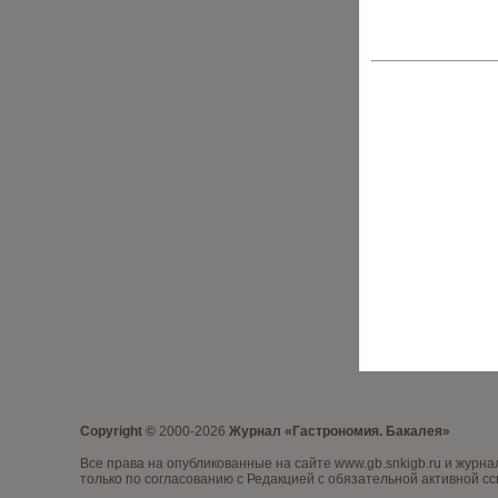
Copyright ©
2000-2026
Журнал «Гастрономия. Бакалея»
Все права на опубликованные на сайте www.gb.snkigb.ru и жур
только по согласованию с Редакцией с обязательной активной сс