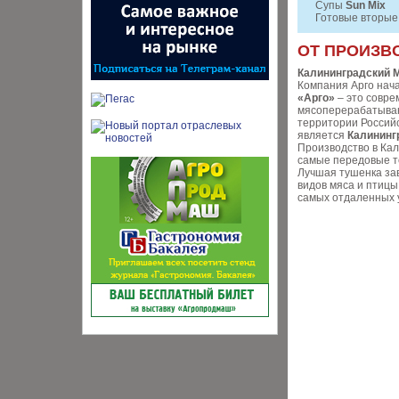
Супы
Sun Mix
Готовые вторые
ОТ ПРОИЗВ
Калининградский 
Компания Арго нача
«Арго»
– это совре
мясоперерабатываю
территории Россий
является
Калининг
Производство в Ка
самые передовые те
Лучшая тушенка за
видов мяса и птиц
самых отдаленных 