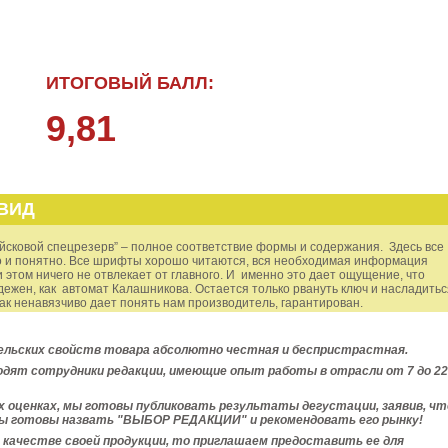
ИТОГОВЫЙ БАЛЛ:
9,81
ВИД
йсковой спецрезерв” – полное соответствие формы и содержания. Здесь все
о и понятно. Все шрифты хорошо читаются, вся необходимая информация
 этом ничего не отвлекает от главного. И именно это дает ощущение, что
дежен, как автомат Калашникова. Остается только рвануть ключ и насладитьс
как ненавязчиво дает понять нам производитель, гарантирован.
льских свойств товара абсолютно честная и беспристрастная.
дят сотрудники редакции, имеющие опыт работы в отрасли от 7 до 22
их оценках, мы готовы публиковать результаты
дегустации, заявив, чт
ы готовы назвать "ВЫБОР РЕДАКЦИИ" и рекомендовать его рынку!
в качестве своей продукции, то приглашаем предоставить ее для