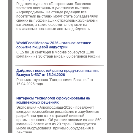
Редакция журнала «Гастрономия. Бакалея»
является постоянным участником выставки
«Агропродмаш». На стенде редакции все
посетители выставки могут стать обладателями
свежих выпусков наших отраслевых журналов и
каталогов, а также оформить подписки на
отласлевые новостные ленты и дайджесты.
WorldFood Moscow 2026 - главное осеннее
событие пищевой индустрии!
С 15 по 18 сентября в Москве соберутся 1100+
компаний из 30 стран мира и 60 регионов России
Дайджест новостей рынка продуктов питания.
Выпуск №537 от 15.04.2026
Рассылка журнала "Гастрономия Бакалея" от
15.04.2026 года
Интересы технологов сфокусированы на
комплексных решениях
Экспозиция «Агропродмаш-2026» предложит
конкурентоспособные российские и зарубежные
разработки для всех отраслей пищевой
,
промышленности. Об участии заявили свыше 850
компаний более чем из 20 стран. Планируется
много оборудования, причем оборудования в
действии