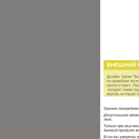
ВНЕШНИЙ 
Дизайн банки “Во
по-армейски четк
присутствует. При
продукт также на
вкусом, который, 
Оценка потребите
Дегустацию прово
лет.
Только при высок
данный продукт м
Если вы уверены 