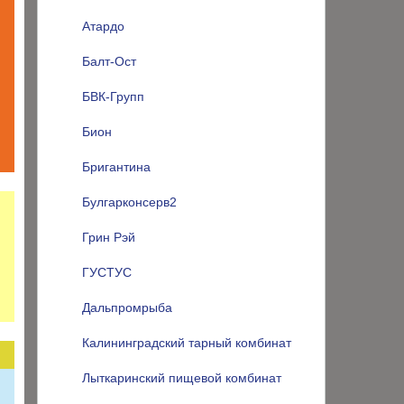
Атардо
Балт-Ост
БВК-Групп
Бион
Бригантина
Булгарконсерв2
Грин Рэй
ГУСТУС
Дальпромрыба
Калининградский тарный комбинат
Лыткаринский пищевой комбинат