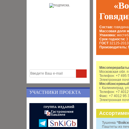
«Во
Говяд
Состав:
говядина,
Массовая доля м
Упаковка:
жестеб
Срок годности:
3
ГОСТ
32125-2013
Производитель:
Мясоперерабаты
Московская обл. п.
Телефон: +7 495 5
Электронная почт
МясоКонсервный
г. Калининград, ул
УЧАСТНИКИ ПРОЕКТА
Телефон: +7 4012
Факс: +7 4012 95 
Электронная почт
Ассортиме
Тушенка
“Войск
Паштеты из печ