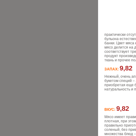
практически отсу
бульона естестве
банки. Цвет мяса
мясо делится на 
соответствует тр
продукт произвед
ткань и прочее по
9,82
ЗАПАХ:
Нежный, очень а
букетом специй – 
приобретая еще б
натуральность и 
9,82
ВКУС:
Мясо имеет прави
плотная, при этом
правильно пригот
соленый, без при
множества блюд – 