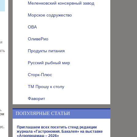
Меленковский консервный завод
Морское содружество
ОВА
ОливеРио
ии
Продукты питания
ать
Русский рыбный мир
Сторк-Плюс
ТМ Прошу к столу
Фаворит
.
ПОПУЛЯРНЫЕ СТАТЬИ
ом
ус.
Приглашаем всех посетить стенд редакции
журнала «Гастрономия. Бакалея» на выставке
«Агропродмаш – 2026»