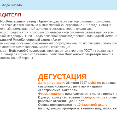
 блюда
Sun Mix
ОДИТЕЛЯ
МясоКонсервный завод «Арго»
входит в состав одноименного холдинга.
ла свою деятельность на рынке мясной консервации с 1997 года. Сегодня
менный промышленный холдинг, в состав которого входят два
щих предприятия, с хорошо организованной системой реализации на всей
ской Федерации. С 2013 года основной производственной площадкой компан
радский МясоКонсервный завод «Арго»
лининграде оснащено современным оборудованием, позволяющим использов
хнологии в изготовлении мясной консервации.
вода -
Войсковой Спецрезерв
, производится строго по ГОСТ из различных
ы. Благодаря хорошо отлаженной логистике
Войсковой Спецрезерв
знают в
уголках нашей страны.
ДЕГУСТАЦИЯ
Дата дегустации:
26 июля 2017 г.
Место:
редакция
специализированного печатного издания
«Гастрономия. Бакалея».
Форма подачи:
в виде самостоятельного продукта
В дегустации участвовало
5 специалистов
с опыт
работы в отрасли 9 до 15 лет.
Оценка производится
по 10 балльной шкале
по следующим критериям: внешний вид, запах, вк